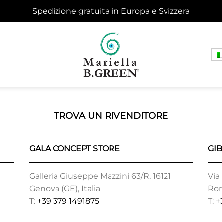
Spedizione gratuita in Europa e Svizzera
TROVA UN RIVENDITORE
GALA CONCEPT STORE
GI
Galleria Giuseppe Mazzini 63/R, 16121
Via
Genova (GE), Italia
Rom
T:
+39 379 1491875
T:
+