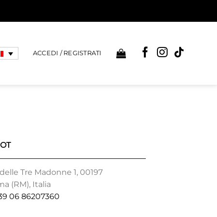
ACCEDI / REGISTRATI
BOT
 delle Tre Madonne 1, 00197
a (RM), Italia
39 06 86207360