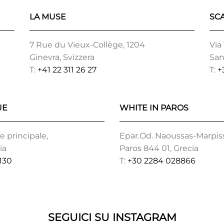
LA MUSE
SC
7 Rue du Vieux-Collège, 1204
Via
Ginevra, Svizzera
San
T:
+41 22 311 26 27
T:
+
UE
WHITE IN PAROS
 principale,
Epar.Od. Naoussas-Marpiss
ia
Paros 844 01, Grecia
130
T:
+30 2284 028866
SEGUICI SU INSTAGRAM