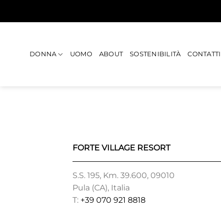
Salta
ai
contenuti
DONNA
UOMO
ABOUT
SOSTENIBILITÀ
CONTATTI
FORTE VILLAGE RESORT
S.S. 195, Km. 39.600, 09010
Pula (CA), Italia
T:
+39 070 921 8818