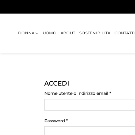
Salta
ai
contenuti
DONNA
UOMO
ABOUT
SOSTENIBILITÀ
CONTATTI
ACCEDI
Richiesto
Nome utente o indirizzo email
*
Richiesto
Password
*