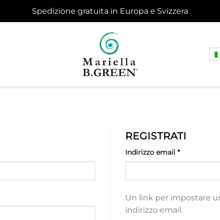
Spedizione gratuita in Europa e Svizzera
REGISTRATI
Richiesto
Indirizzo email
*
Un link per impostare u
indirizzo email.